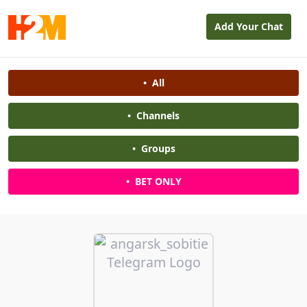
Add Your Chat
•
All
•
Channels
•
Groups
•
BET ONLY