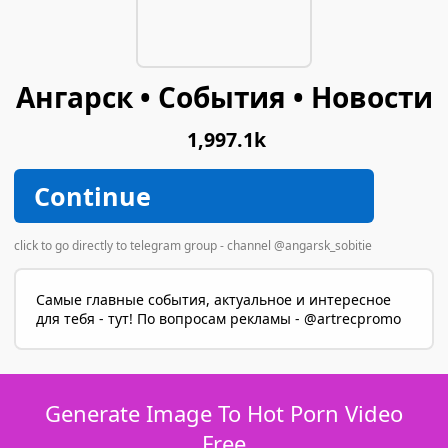
Ангарск • События • Новости
1,997.1k
Continue
click to go directly to telegram group - channel @angarsk_sobitie
Самые главные события, актуальное и интересное
для тебя - тут! По вопросам рекламы - @artrecpromo
Generate Image To Hot Porn Video
Free