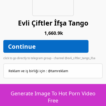
Evli Çiftler İfşa Tango
1,660.9k
Continue
click to go directly to telegram group - channel @evli_ciftler_tango_ifsa
Reklam ve iş birliği için : @tamreklam
Generate Image To Hot Porn Video
Free