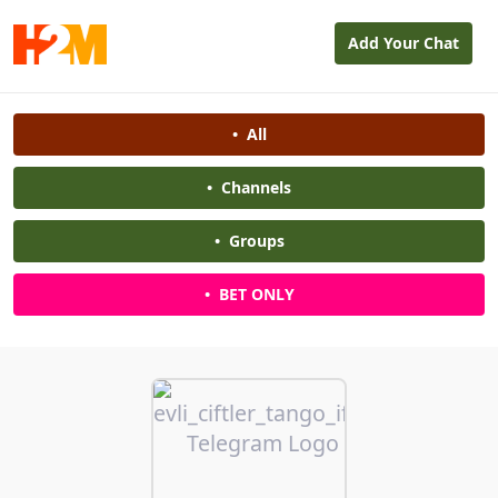
Add Your Chat
•
All
•
Channels
•
Groups
•
BET ONLY