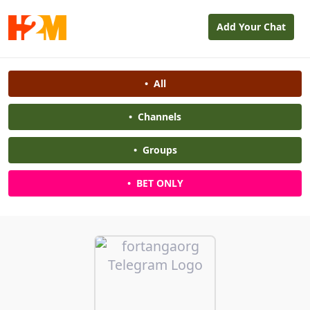
Add Your Chat
•
All
•
Channels
•
Groups
•
BET ONLY