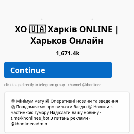
ХО 🇺🇦 Харків ONLINE |
Харьков Онлайн
1,671.4k
Continue
click to go directly to telegram group - channel @khonlinee
🤬 Мінімум мату 📰 Оперативні новини та зведення
🚀 Повідомляємо про вильоти блєдін 🙂 Новини з
частинкою гумору Надіслати вашу новину -
t.me/khonlinee_bot З питань реклами -
@khonlineeadmin