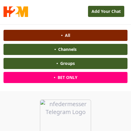
Add Your Chat
•
All
•
Channels
•
Groups
•
BET ONLY