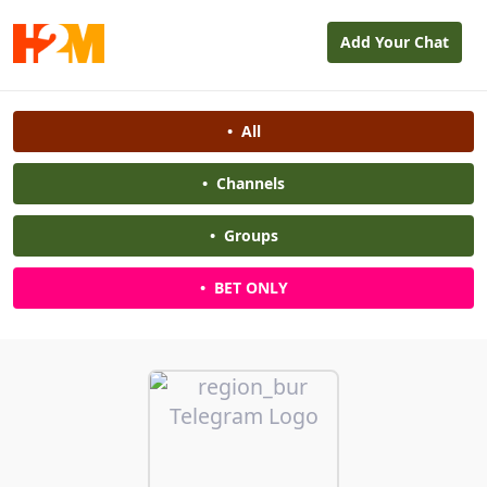
Add Your Chat
•
All
•
Channels
•
Groups
•
BET ONLY