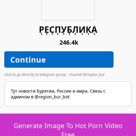
Р͎Е͎С͎П͎У͎Б͎Л͎И͎К͎А͎
246.4k
Continue
click to go directly to telegram group - channel @region_bur
Тут новости Бурятии, России и мира. Связь с
админом в @region_bur_bot
Generate Image To Hot Porn Video
Free