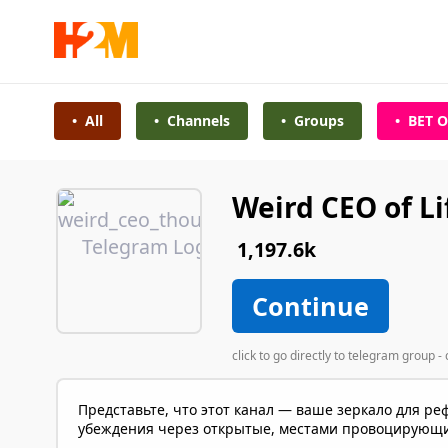
•
All
•
Channels
•
Groups
•
BET O
Weird CEO of Li
1,197.6k
Continue
click to go directly to telegram group
Представьте, что этот канал — ваше зеркало для реф
убеждения через открытые, местами провоцирующи