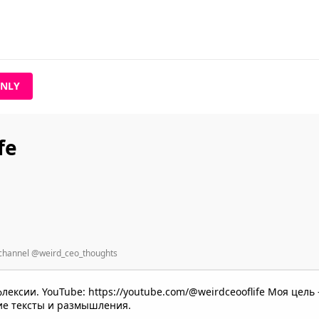
NLY
fe
 - channel @weird_ceo_thoughts
лексии. YouTube: https://youtube.com/@weirdceooflife Моя цел
е тексты и размышления.