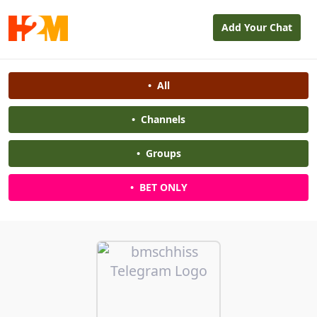
Add Your Chat
•
All
•
Channels
•
Groups
•
BET ONLY