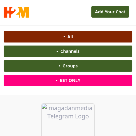
Add Your Chat
•
All
•
Channels
•
Groups
•
BET ONLY