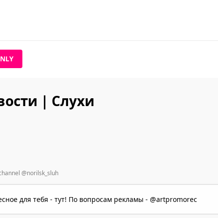
NLY
вости | Слухи
- channel @norilsk_sluh
сное для тебя - тут! По вопросам рекламы - @artpromorec