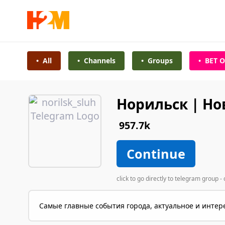
•
All
•
Channels
•
Groups
•
BET O
Норильск | Но
957.7k
Continue
click to go directly to telegram group 
Самые главные события города, актуальное и интере