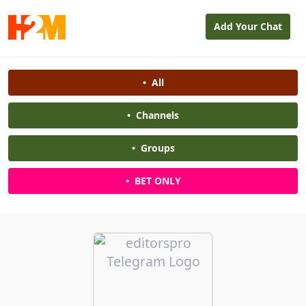
Add Your Chat
•
All
•
Channels
•
Groups
•
BET ONLY